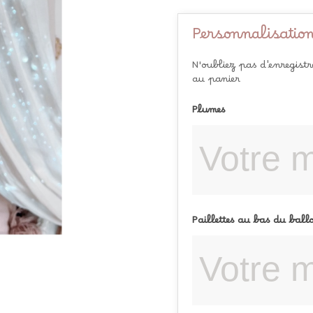
Personnalisation
N'oubliez pas d'enregist
au panier
Plumes
Paillettes au bas du ball