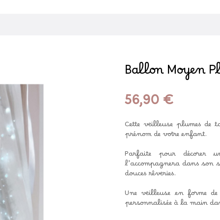
Ballon Moyen P
56,90 €
Cette veilleuse plumes de 
prénom de votre enfant.
Parfaite pour décorer un
l’accompagnera dans son so
douces rêveries.
Une veilleuse en forme de
personnalisée à la main dan