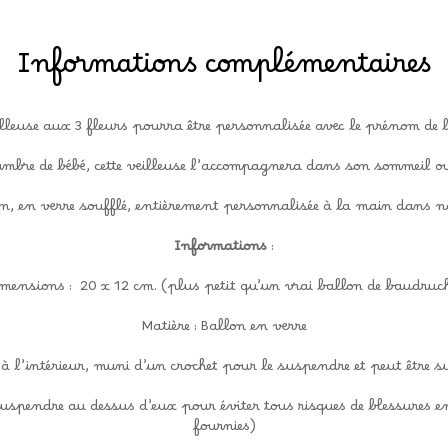
Informations complémentaires
illeuse aux 3 fleurs pourra être personnalisée avec le prénom de 
mbre de bébé, cette veilleuse l’accompagnera dans son sommeil ou 
on, en verre soufflé, entièrement personnalisée à la main dans not
Informations
:
mensions : 20 x 12 cm. (plus petit qu’un vrai ballon de baudruc
Matière : Ballon en verre
à l’intérieur, muni d’un crochet pour le suspendre et peut être 
uspendre au dessus d’eux pour éviter tous risques de blessures en 
fournies)