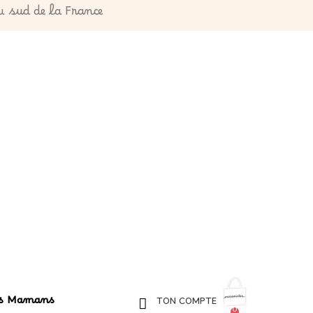
du sud de la France
es Mamans
TON COMPTE
0