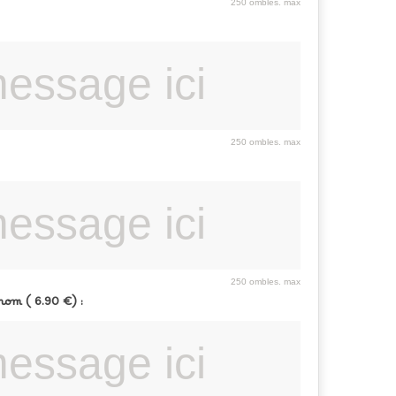
250 ombles. max
250 ombles. max
250 ombles. max
om ( 6.90 €) :