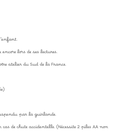
l’enfant.
encore lors de ses lectures.
re atelier du Sud de la France.
he)
suspendu par la guirlande.
cas de chute accidentelle. (Nécessite 2 piles AA non