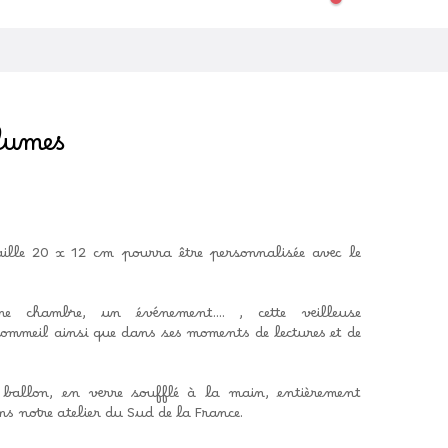
lumes
taille 20 x 12 cm pourra être personnalisée avec le
e chambre, un événement.... , cette veilleuse
mmeil ainsi que dans ses moments de lectures et de
 ballon, en verre soufflé à la main, entièrement
s notre atelier du Sud de la France.