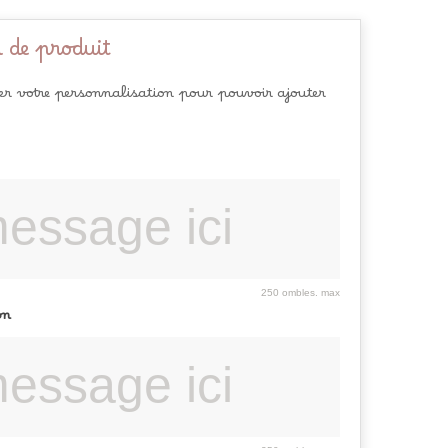
 de produit
rer votre personnalisation pour pouvoir ajouter
250 ombles. max
on