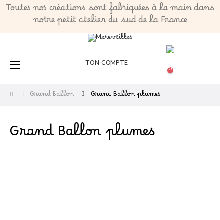
Toutes nos créations sont fabriquées à la main dans
notre petit atelier du sud de la France
Basculer
TON COMPTE
☰
la
0
navigation
Grand Ballon
Grand Ballon plumes
Grand Ballon plumes