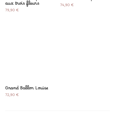
aux trois fleurs
Prix
74,90 €
Prix
79,90 €
Grand Ballon Louise
Prix
72,90 €