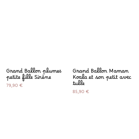
Grand Ballon plumes
Grand Ballon Maman
petite fille Sirène
Koala et son petit avec
tulle
Prix
79,90 €
Prix
85,90 €