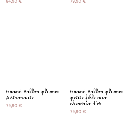
Prix
Prix
84,90 €
79,90 €
Grand Ballon plumes
Grand Ballon plumes
Astronaute
petite fille aux
cheveux d'or
Prix
79,90 €
Prix
79,90 €