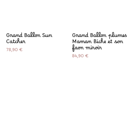
Grand Ballon Sun
Grand Ballon plumes
Catcher
Maman Biche et son
faon miroir
Prix
78,90 €
Prix
84,90 €