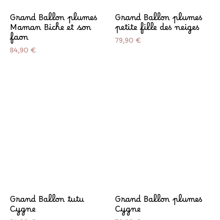
Grand Ballon plumes
Grand Ballon plumes
Maman Biche et son
petite fille des neiges
faon
Prix
79,90 €
Prix
84,90 €
Grand Ballon tutu
Grand Ballon plumes
Cygne
Cygne