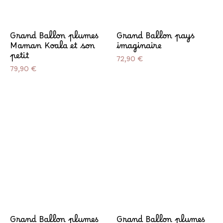
Grand Ballon plumes
Grand Ballon pays
Maman Koala et son
imaginaire
petit
Prix
72,90 €
Prix
79,90 €
Grand Ballon plumes
Grand Ballon plumes