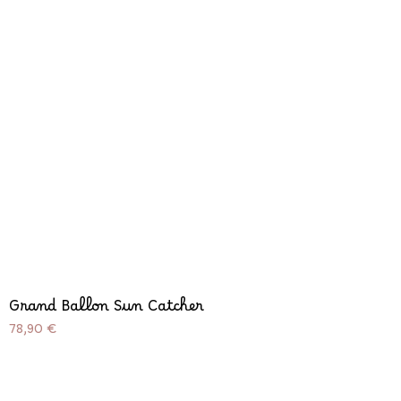
Grand Ballon Sun Catcher
Prix
78,90 €