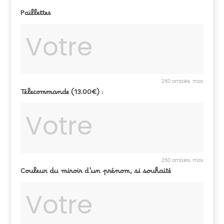
Paillettes
250 ombles. max
Télecommande (13.00€) :
250 ombles. max
Couleur du miroir d'un prénom, si souhaité