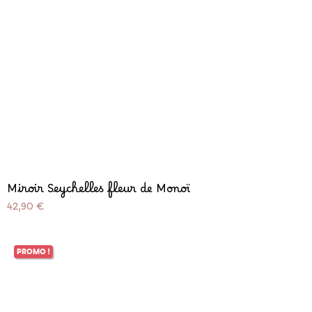
Miroir Seychelles fleur de Monoï
Prix
42,90 €
PROMO !