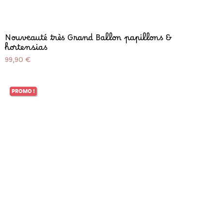
Nouveauté très Grand Ballon papillons &
hortensias
Prix
99,90 €
PROMO !