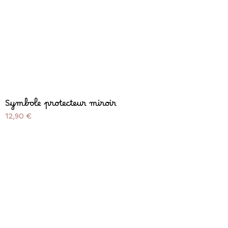
Symbole protecteur miroir
Prix
12,90 €