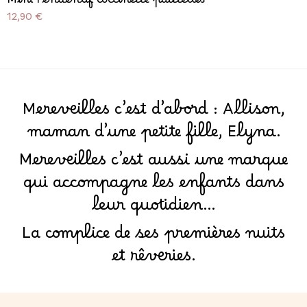
Mini Pendentif coccinelle paillettes
Prix
12,90 €
Mereveilles c’est d’abord : Allison,
maman d’une petite fille, Elyna.
Mereveilles c’est aussi une marque
qui accompagne les enfants dans
leur quotidien…
La complice de ses premières nuits
et rêveries.