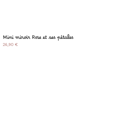
Mini miroir Rose et ses pétales
Prix
26,90 €