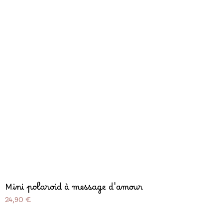
Mini polaroid à message d'amour
Prix
24,90 €