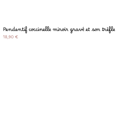
Pendentif coccinelle miroir gravé et son trèfle
Prix
18,90 €