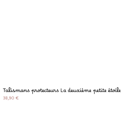
Talismans protecteurs La deuxième petite étoile
Prix
38,90 €