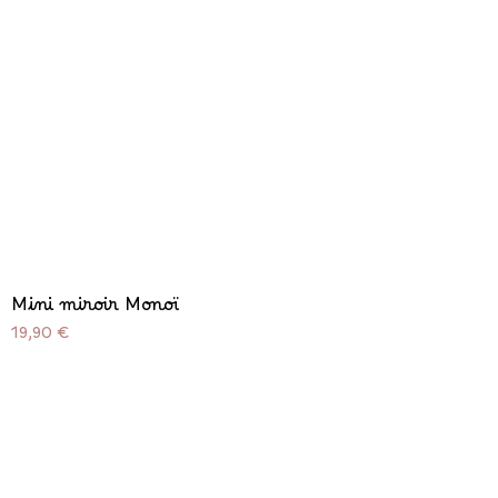
Mini miroir Monoï
Prix
19,90 €